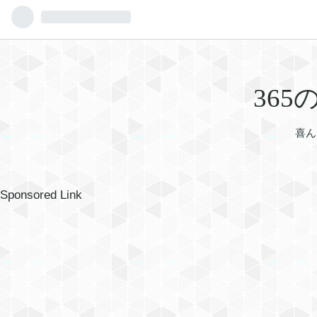
36
喜ん
Sponsored Link