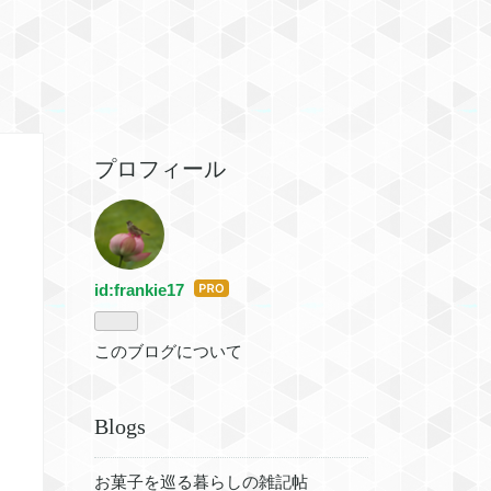
プロフィール
id:frankie17
はて
なブ
ログ
このブログについて
Pro
Blogs
お菓子を巡る暮らしの雑記帖