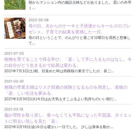
朝からマンション内の施設点検などがありました。 思いの外早
く…
2022-05-08
母の日。夫からのケーキと子供達からキールズのプレ
ゼント。子育ての結果を実感した一日。
母の日ということで、のんびりと過ごす日曜日を漠然と想像し
て…
2021-07-03
植物を育てることで得る学び。「楽」して手に入るものはなし。今
の自分がどう生きるかで結果は変わる。
2021年7月3日(土)朝、目覚めた時は雨模様の東京でしたが、昼ご…
2021-03-30
無職の専業主婦はリスク回避の保険となるものを用意し、老後の
「楽」しい生活を夢みる。
2021年3月30日(火)今日はお天気もすこぶるよい気持ちのいい朝だ…
2021-03-19
脳が理性を取り戻し、食べなくても平気になった不思議。ダイエッ
トに明るい兆しを見た「喜」
2021年3月19日(金)今日も暖かい一日でした。 少しは身体を動か…