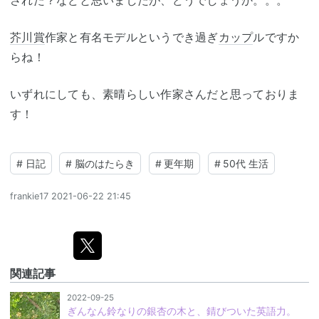
芥川賞
作家と有名モデルというでき過ぎ
カップ
ルですか
らね！
いずれにしても、素晴らしい作家さんだと思っておりま
す！
#
日記
#
脳のはたらき
#
更年期
#
50代 生活
frankie17
2021-06-22 21:45
関連記事
2022-09-25
ぎんなん鈴なりの銀杏の木と、錆びついた英語力。